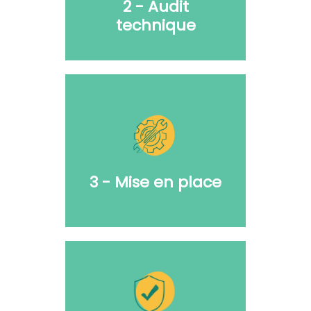
2 - Audit
technique
Analyse complète :
sécurité,
performance, bugs,
version, extensions,
thème.
3 - Mise en place
Configuration :
sauvegarde, sécurité