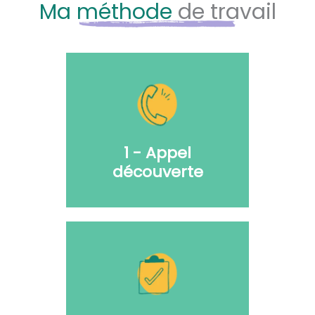
Ma méthode
de travail
1 - Appel
découverte
Échange sur votre
besoin, votre site
actuel et votre
utilisation.