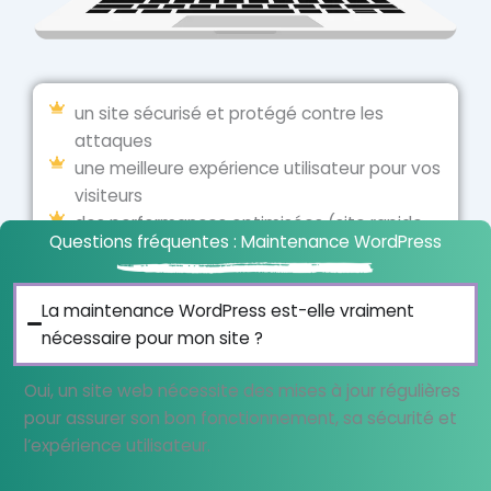
un site sécurisé et protégé contre les
attaques
une meilleure expérience utilisateur pour vos
visiteurs
des performances optimisées (site rapide
Questions fréquentes : Maintenance WordPress
et fluide)
un meilleur référencement sur Google
un gain de temps précieux au quotidien
La maintenance WordPress est-elle vraiment
un accompagnement humain et réactif
nécessaire pour mon site ?
Oui, un site web nécessite des mises à jour régulières
Je réserve mon diagnostic offert
pour assurer son bon fonctionnement, sa sécurité et
l’expérience utilisateur.