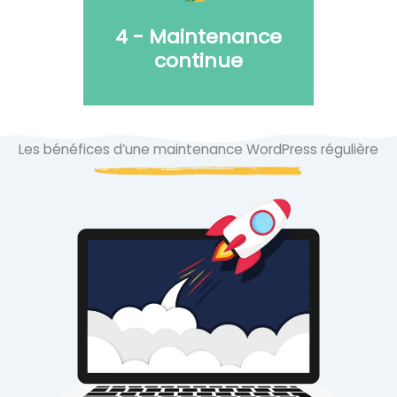
et optimisation.
4 - Maintenance
continue
Les bénéfices d’une maintenance WordPress régulière
Mises à jour, support,
suivi technique et
amélioration
continue.