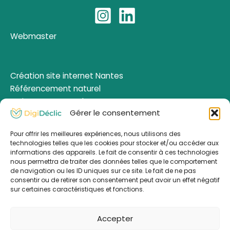
Webmaster
Création site internet Nantes
Référencement naturel
Maintenance WordPress
Gérer le consentement
Formation WordPress
Formation SEO
Pour offrir les meilleures expériences, nous utilisons des
technologies telles que les cookies pour stocker et/ou accéder aux
informations des appareils. Le fait de consentir à ces technologies
Informations
nous permettra de traiter des données telles que le comportement
de navigation ou les ID uniques sur ce site. Le fait de ne pas
consentir ou de retirer son consentement peut avoir un effet négatif
sur certaines caractéristiques et fonctions.
Blog
Mes réalisations
Accepter
Qui suis-je